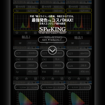
平成「輸入ライト」の終焉。令和だからできる、
最強発色
コスパMAX!
でも
日本人エンジニア設計&設定
Get Products！